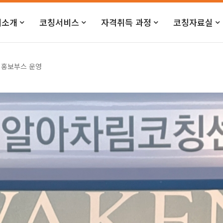
터소개
코칭서비스
자격취득 과정
코칭자료실
 홍보부스 운영