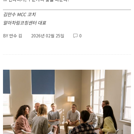
김만수 MCC 코치
알아차림코칭센터 대표
BY
만수 김
2026년 02월 25일
0